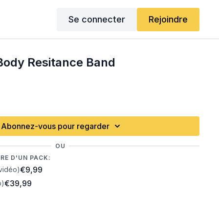
Se connecter
Rejoindre
Body Resitance Band
Abonnez-vous pour regarder
OU
RE D'UN PACK:
€9,99
vidéo)
€39,99
o)