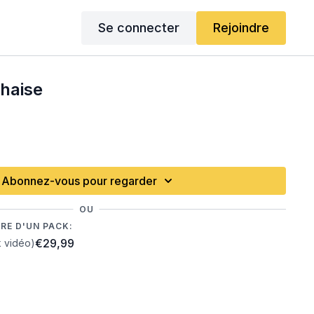
Se connecter
Rejoindre
haise
Abonnez-vous pour regarder
OU
RE D'UN PACK:
€29,99
k vidéo)