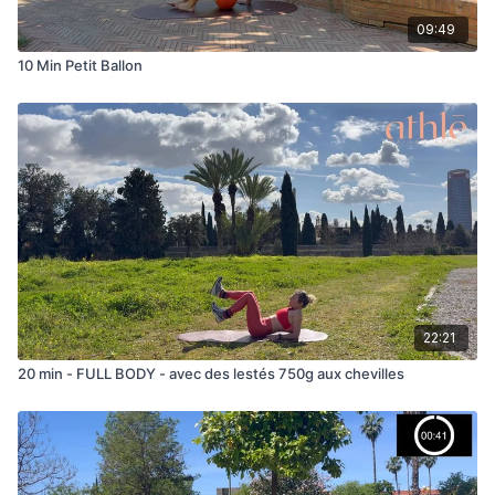
09:49
10 Min Petit Ballon
22:21
20 min - FULL BODY - avec des lestés 750g aux chevilles